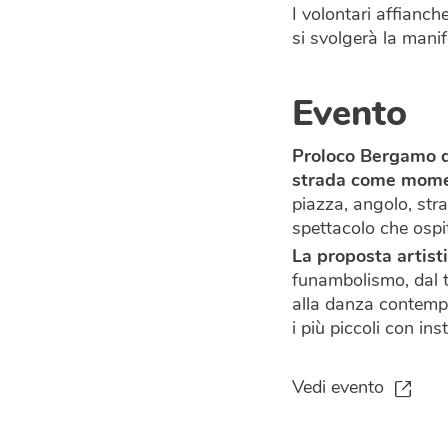
I volontari affianche
si svolgerà la mani
Evento
Proloco Bergamo de
strada come momen
piazza, angolo, str
spettacolo che ospi
La proposta artist
funambolismo,
dal 
alla danza contemp
i più piccoli con ins
Vedi evento