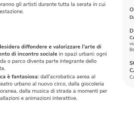
ranno gli artisti durante tutta la serata in cui
O
festazione.
D
D
C
vi
sidera diffondere e valorizzare l’arte di
B
to di incontro sociale
in spazi urbani: ogni
ada o parco diventa parte integrante dello
S
ta.
C
ica è fantasiosa
: dall’acrobatica aerea al
C
teatro urbano al nuovo circo, dalla giocoleria
oranea, dalla musica di strada a momenti per
tallazioni e animazioni interattive.