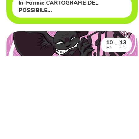
In-Forma: CARTOGRAFIE DEL
POSSIBILE…
10
13
–
set
set
Snark Festival, rassegna di film do…
11
13
–
set
set