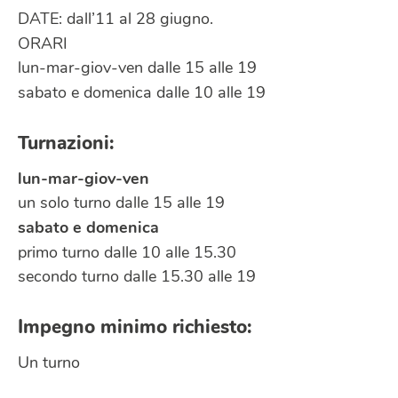
DATE: dall’11 al 28 giugno.
ORARI
lun-mar-giov-ven dalle 15 alle 19
sabato e domenica dalle 10 alle 19
Turnazioni:
lun-mar-giov-ven
Disponibilità
un solo turno dalle 15 alle 19
Luoghi
sabato e domenica
Specificare l’area geografica nella quale si è disponibile a
partecipare a eventi di volontariato.
primo turno dalle 10 alle 15.30
Bergamo città
secondo turno dalle 15.30 alle 19
Bergamo provincia
Accetto le condizioni della
privacy policy
di CSV
BERGAMO ETS
Impegno minimo richiesto:
Un turno