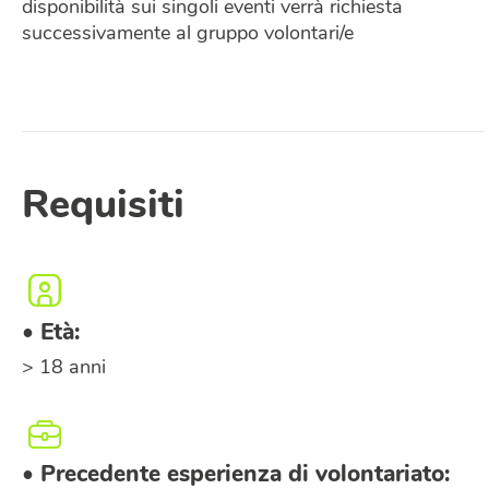
disponibilità sui singoli eventi verrà richiesta
successivamente al gruppo volontari/e
Disponibilità
Luoghi
Specificare l’area geografica nella quale si è disponibile a
partecipare a eventi di volontariato.
Bergamo città
Bergamo provincia
Accetto le condizioni della
privacy policy
di CSV
BERGAMO ETS
Requisiti
• Età:
> 18 anni
• Precedente esperienza di volontariato: