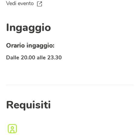
Vedi evento
Ingaggio
Orario ingaggio:
Dalle 20.00 alle 23.30
Disponibilità
Requisiti
Luoghi
Specificare l’area geografica nella quale si è disponibile a
partecipare a eventi di volontariato.
Bergamo città
Bergamo provincia