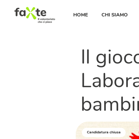
HOME
CHI SIAMO
Il gioc
Labora
bambi
Candidatura chiusa