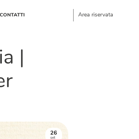
Area riservata
CONTATTI
a |
er
26
set