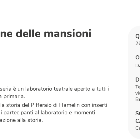
ne delle mansioni
Q
2
O
Da
D
T
seria è un laboratorio teatrale aperto a tutti i
v
a primaria.
B
a storia del Pifferaio di Hamelin con inserti
i partecipanti al laboratorio e momenti
S
pazione alla storia.
C
C