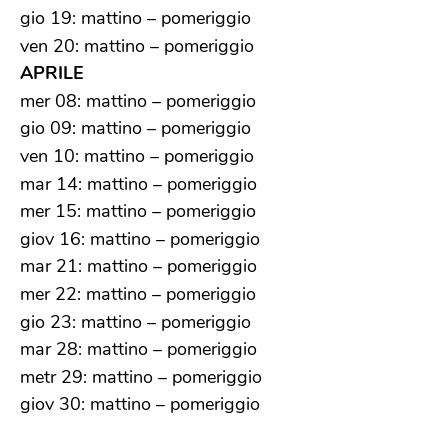
gio 19: mattino – pomeriggio
ven 20: mattino – pomeriggio
APRILE
Disponibilità
mer 08: mattino – pomeriggio
Luoghi
gio 09: mattino – pomeriggio
Specificare l’area geografica nella quale si è disponibile a
partecipare a eventi di volontariato.
ven 10: mattino – pomeriggio
Bergamo città
mar 14: mattino – pomeriggio
Bergamo provincia
mer 15: mattino – pomeriggio
Accetto le condizioni della
privacy policy
di CSV
BERGAMO ETS
giov 16: mattino – pomeriggio
mar 21: mattino – pomeriggio
mer 22: mattino – pomeriggio
gio 23: mattino – pomeriggio
mar 28: mattino – pomeriggio
metr 29: mattino – pomeriggio
giov 30: mattino – pomeriggio