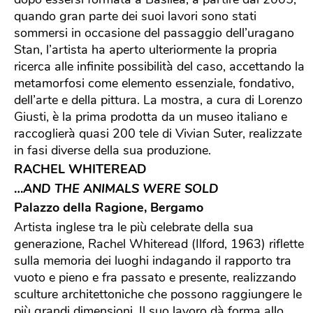
dopo essersi formata a Basilea, a partire dal 2005,
quando gran parte dei suoi lavori sono stati
sommersi in occasione del passaggio dell’uragano
Stan, l’artista ha aperto ulteriormente la propria
ricerca alle infinite possibilità del caso, accettando la
metamorfosi come elemento essenziale, fondativo,
dell’arte e della pittura. La mostra, a cura di Lorenzo
Giusti, è la prima prodotta da un museo italiano e
raccoglierà quasi 200 tele di Vivian Suter, realizzate
in fasi diverse della sua produzione.
RACHEL WHITEREAD
…
AND THE ANIMALS WERE SOLD
Palazzo della Ragione, Bergamo
Artista inglese tra le più celebrate della sua
generazione, Rachel Whiteread (Ilford, 1963) riflette
sulla memoria dei luoghi indagando il rapporto tra
vuoto e pieno e fra passato e presente, realizzando
sculture architettoniche che possono raggiungere le
più grandi dimensioni. Il suo lavoro dà forma allo