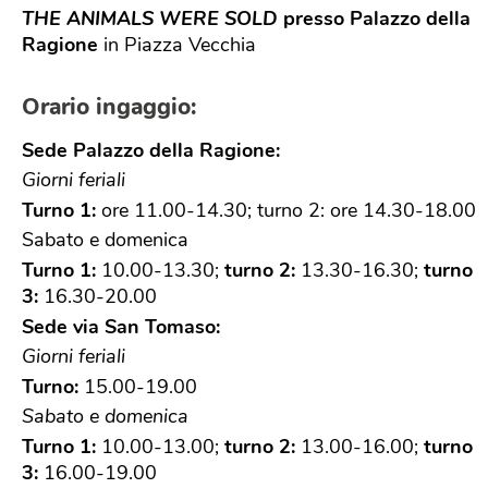
THE ANIMALS WERE SOLD
presso Palazzo della
Ragione
in Piazza Vecchia
Disponibilità
Luoghi
Orario ingaggio:
Specificare l’area geografica nella quale si è disponibile a
partecipare a eventi di volontariato.
Sede Palazzo della Ragione:
Bergamo città
Bergamo provincia
Giorni feriali
Accetto le condizioni della
privacy policy
di CSV
Turno 1:
ore 11.00-14.30; turno 2: ore 14.30-18.00
BERGAMO ETS
Sabato e domenica
Turno 1:
10.00-13.30;
turno 2:
13.30-16.30;
turno
3:
16.30-20.00
Sede via San Tomaso:
Giorni feriali
Turno:
15.00-19.00
Sabato e domenica
Turno 1:
10.00-13.00;
turno 2:
13.00-16.00;
turno
3:
16.00-19.00