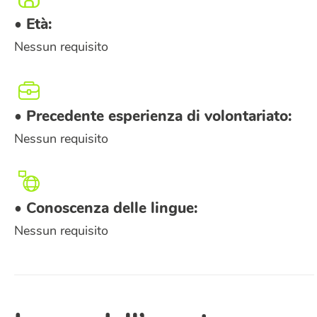
Bergamo città
Bergamo provincia
• Età:
Accetto le condizioni della
privacy policy
di CSV
Nessun requisito
BERGAMO ETS
• Precedente esperienza di volontariato:
Nessun requisito
• Conoscenza delle lingue:
Nessun requisito