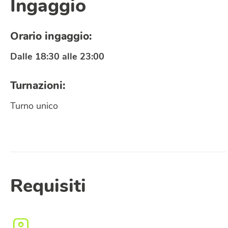
Ingaggio
Orario ingaggio:
Dalle 18:30 alle 23:00
Turnazioni:
Turno unico
Requisiti
Disponibilità
Luoghi
Specificare l’area geografica nella quale si è disponibile a
partecipare a eventi di volontariato.